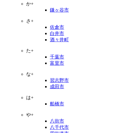
か+
鎌ヶ谷市
さ+
佐倉市
白井市
酒々井町
た+
千葉市
富里市
な+
習志野市
成田市
は+
船橋市
や+
八街市
八千代市