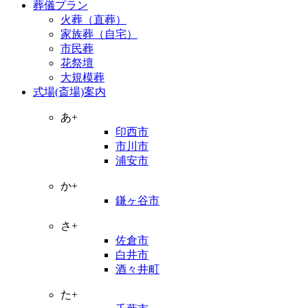
葬儀プラン
火葬（直葬）
家族葬（自宅）
市民葬
花祭壇
大規模葬
式場(斎場)案内
あ+
印西市
市川市
浦安市
か+
鎌ヶ谷市
さ+
佐倉市
白井市
酒々井町
た+