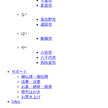
千葉市
富里市
な+
習志野市
成田市
は+
船橋市
や+
八街市
八千代市
四街道市
サポート
御仏壇・御位牌
法事・法要
お墓・納骨・散骨
喪中はがき
お焚き上げ
Q&A