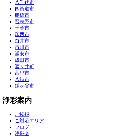
八千代市
四街道市
船橋市
習志野市
千葉市
印西市
白井市
市川市
浦安市
成田市
酒々井町
富里市
八街市
鎌ヶ谷市
浄彩案内
ご挨拶
ご対応エリア
ブログ
浄彩会