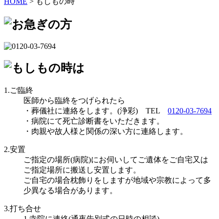
HOME
>
もしもの時
1.ご臨終
医師から臨終をつげられたら
・葬儀社に連絡をします。(浄彩) TEL
0120-03-7694
・病院にて死亡診断書をいただきます。
・肉親や故人様と関係の深い方に連絡します。
2.安置
ご指定の場所(病院)にお伺いしてご遺体をご自宅又は
ご指定場所に搬送し安置します。
ご自宅の場合枕飾りをしますが地域や宗教によって多
少異なる場合があります。
3.打ち合せ
1.寺院に連絡(通夜告別式の日時の相談)