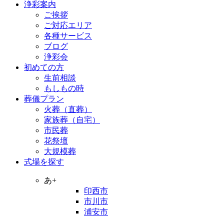
浄彩案内
ご挨拶
ご対応エリア
各種サービス
ブログ
浄彩会
初めての方
生前相談
もしもの時
葬儀プラン
火葬（直葬）
家族葬（自宅）
市民葬
花祭壇
大規模葬
式場を探す
あ+
印西市
市川市
浦安市