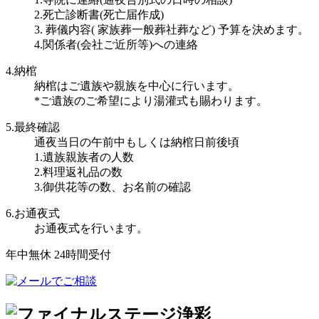
2.死亡診断書(死亡届作成)
3. 葬儀内容( 家族葬一般葬社葬など) 予算を決めます。
4.関係者(会社ご近所等)への連絡
4.納棺
納棺はご遺族や親族を中心に行います。
*ご遺族のご希望により湯灌式も賜わります。
5.最終確認
通夜当日の午前中もしくは納棺日前後頃
1.遺族親族者の人数
2.料理返礼品の数
3.御供花等の数、お名前の確認
6.お通夜式
お通夜式を行います。
年中無休 24時間受付