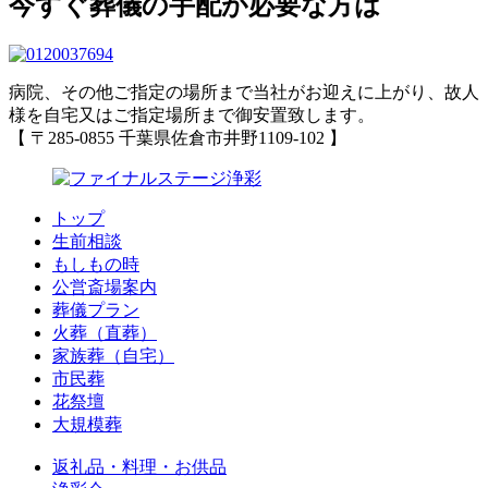
今すぐ葬儀の手配が必要な方は
病院、その他ご指定の場所まで当社がお迎えに上がり、故人
様を自宅又はご指定場所まで御安置致します。
【 〒285-0855 千葉県佐倉市井野1109-102 】
トップ
生前相談
もしもの時
公営斎場案内
葬儀プラン
火葬（直葬）
家族葬（自宅）
市民葬
花祭壇
大規模葬
返礼品・料理・お供品