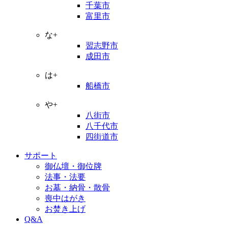
千葉市
富里市
な+
習志野市
成田市
は+
船橋市
や+
八街市
八千代市
四街道市
サポート
御仏壇・御位牌
法事・法要
お墓・納骨・散骨
喪中はがき
お焚き上げ
Q&A