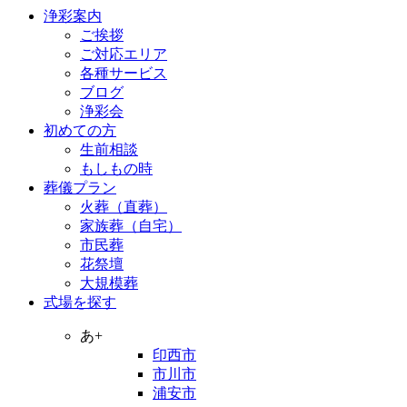
浄彩案内
ご挨拶
ご対応エリア
各種サービス
ブログ
浄彩会
初めての方
生前相談
もしもの時
葬儀プラン
火葬（直葬）
家族葬（自宅）
市民葬
花祭壇
大規模葬
式場を探す
あ+
印西市
市川市
浦安市