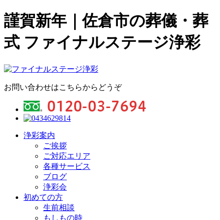
謹賀新年｜佐倉市の葬儀・葬
式 ファイナルステージ浄彩
お問い合わせはこちらからどうぞ
浄彩案内
ご挨拶
ご対応エリア
各種サービス
ブログ
浄彩会
初めての方
生前相談
もしもの時