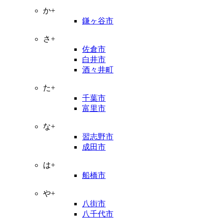
か+
鎌ヶ谷市
さ+
佐倉市
白井市
酒々井町
た+
千葉市
富里市
な+
習志野市
成田市
は+
船橋市
や+
八街市
八千代市