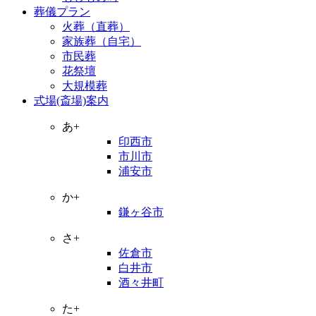
葬儀プラン
火葬（直葬）
家族葬（自宅）
市民葬
花祭壇
大規模葬
式場(斎場)案内
あ+
印西市
市川市
浦安市
か+
鎌ヶ谷市
さ+
佐倉市
白井市
酒々井町
た+