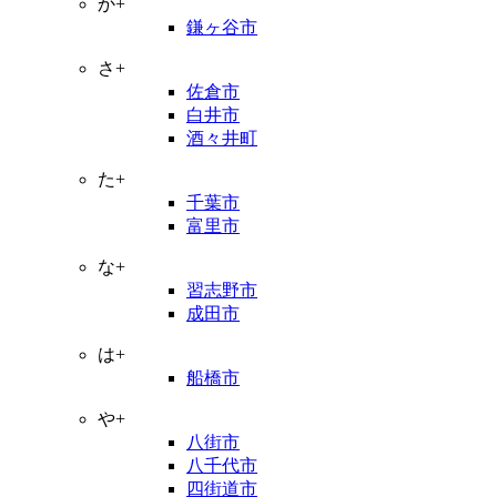
か+
鎌ヶ谷市
さ+
佐倉市
白井市
酒々井町
た+
千葉市
富里市
な+
習志野市
成田市
は+
船橋市
や+
八街市
八千代市
四街道市