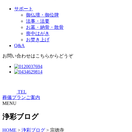
サポート
御仏壇・御位牌
法事・法要
お墓・納骨・散骨
喪中はがき
お焚き上げ
Q&A
お問い合わせはこちらからどうぞ
TEL
葬儀プランご案内
MENU
浄彩ブログ
HOME
>
浄彩ブログ
>
宗徳寺