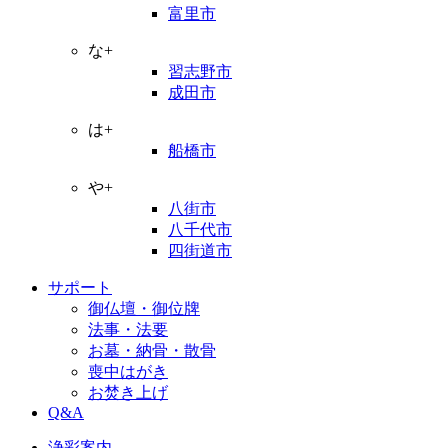
富里市
な+
習志野市
成田市
は+
船橋市
や+
八街市
八千代市
四街道市
サポート
御仏壇・御位牌
法事・法要
お墓・納骨・散骨
喪中はがき
お焚き上げ
Q&A
浄彩案内