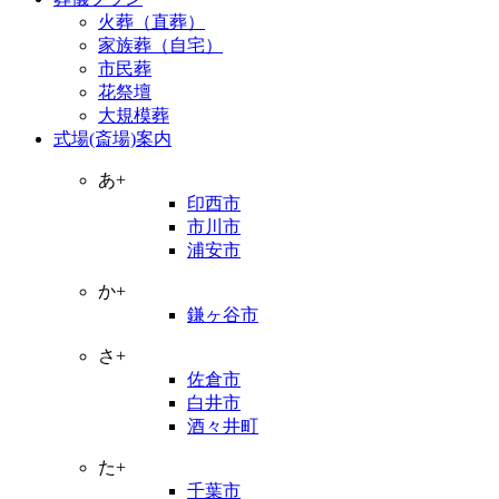
火葬（直葬）
家族葬（自宅）
市民葬
花祭壇
大規模葬
式場(斎場)案内
あ+
印西市
市川市
浦安市
か+
鎌ヶ谷市
さ+
佐倉市
白井市
酒々井町
た+
千葉市