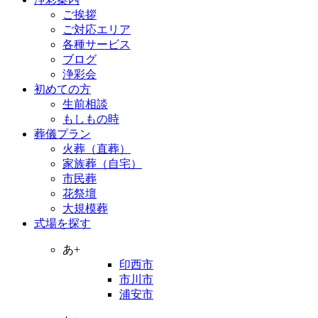
ご挨拶
ご対応エリア
各種サービス
ブログ
浄彩会
初めての方
生前相談
もしもの時
葬儀プラン
火葬（直葬）
家族葬（自宅）
市民葬
花祭壇
大規模葬
式場を探す
あ+
印西市
市川市
浦安市