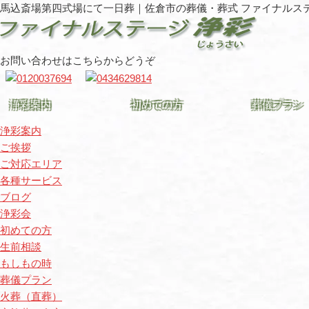
馬込斎場第四式場にて一日葬｜佐倉市の葬儀・葬式 ファイナルス
お問い合わせはこちらからどうぞ
浄彩案内
初めての方
葬儀プラン
浄彩案内
ご挨拶
ご対応エリア
各種サービス
ブログ
浄彩会
初めての方
生前相談
もしもの時
葬儀プラン
火葬（直葬）