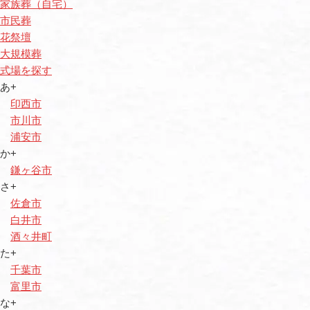
家族葬（自宅）
市民葬
花祭壇
大規模葬
式場を探す
あ+
印西市
市川市
浦安市
か+
鎌ヶ谷市
さ+
佐倉市
白井市
酒々井町
た+
千葉市
富里市
な+