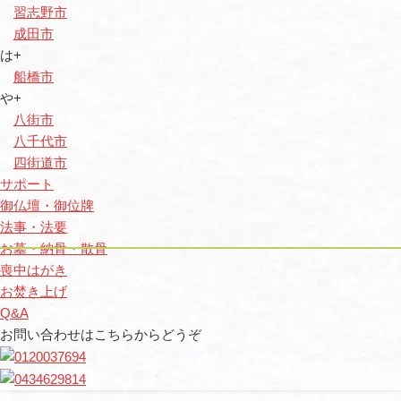
習志野市
成田市
は+
船橋市
や+
八街市
八千代市
四街道市
サポート
御仏壇・御位牌
法事・法要
お墓・納骨・散骨
喪中はがき
お焚き上げ
Q&A
お問い合わせはこちらからどうぞ